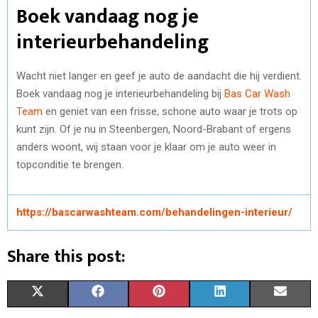
Boek vandaag nog je
interieurbehandeling
Wacht niet langer en geef je auto de aandacht die hij verdient.
Boek vandaag nog je interieurbehandeling bij
Bas Car Wash
Team
en geniet van een frisse, schone auto waar je trots op
kunt zijn. Of je nu in Steenbergen, Noord-Brabant of ergens
anders woont, wij staan voor je klaar om je auto weer in
topconditie te brengen.
https://bascarwashteam.com/behandelingen-interieur/
Share this post:
S
S
S
S
S
X
F
P
L
E