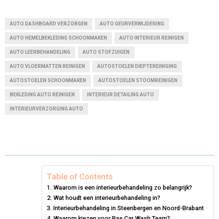
H
H
H
H
H
(
A
I
I
M
A
A
A
A
A
T
C
N
N
A
AUTO DASHBOARD VERZORGEN
AUTO GEURVERWIJDERING
R
R
R
R
R
W
E
T
K
I
AUTO HEMELBEKLEDING SCHOONMAKEN
AUTO INTERIEUR REINIGEN
AUTO LEERBEHANDELING
E
E
AUTO STOFZUIGEN
E
E
E
I
B
E
E
L
AUTO VLOERMATTEN REINIGEN
AUTOSTOELEN DIEPTEREINIGING
O
O
O
O
O
T
O
R
D
AUTOSTOELEN SCHOONMAKEN
AUTOSTOELEN STOOMREINIGEN
N
N
N
N
N
T
O
E
I
BEKLEDING AUTO REINIGEN
INTERIEUR DETAILING AUTO
E
K
S
N
INTERIEURVERZORGING AUTO
R
T
)
Table of Contents
Waarom is een interieurbehandeling zo belangrijk?
Wat houdt een interieurbehandeling in?
Interieurbehandeling in Steenbergen en Noord-Brabant
Waarom kiezen voor Bas Car Wash Team?