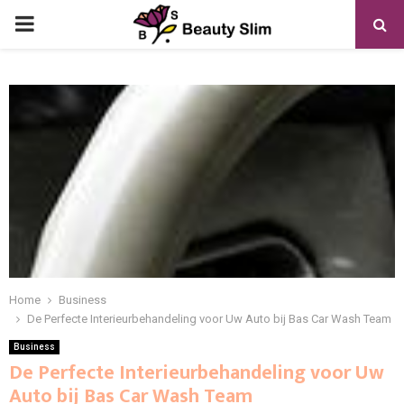
PRIMARY
MENU
Home
Business
De Perfecte Interieurbehandeling voor Uw Auto bij Bas Car Wash Team
Business
De Perfecte Interieurbehandeling voor Uw
Auto bij Bas Car Wash Team